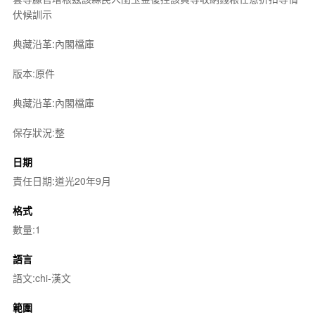
伏候訓示
典藏沿革:內閣檔庫
版本:原件
典藏沿革:內閣檔庫
保存狀況:整
日期
責任日期:道光20年9月
格式
數量:1
語言
語文:chi-漢文
範圍