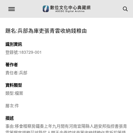
題名:兵部為庫吏張青雲收納錢粮由
識別資訊
登錄號:183729-001
著作者
責任者:兵部
資料類型
類型:檔案
層次:件
描述
事由:移會稽察房鐵奏上年九月間有河南宜陽縣人趙安邦指控書張青
雲等朦官增粮茲該縣民人閏玉金復控該員等收納錢粮任意折扣等情