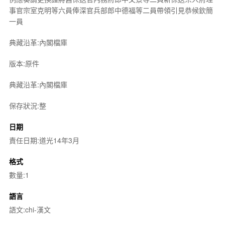
事官宗室克明等六員俸深官兵部郎中德福等二員帶領引見恭候欽簡
一員
典藏沿革:內閣檔庫
版本:原件
典藏沿革:內閣檔庫
保存狀況:整
日期
責任日期:道光14年3月
格式
數量:1
語言
語文:chi-漢文