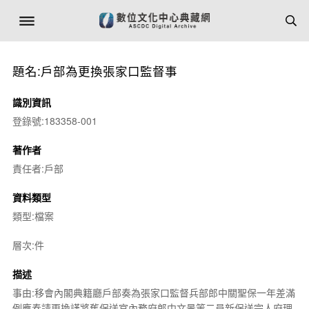
題名:戶部為更換張家口監督事
識別資訊
登錄號:183358-001
著作者
責任者:戶部
資料類型
類型:檔案
層次:件
描述
事由:移會內閣典籍廳戶部奏為張家口監督兵部郎中關聖保一年差滿
例應奏請更換謹將舊保送官內務府郎中文景等二員新保送宗人府理