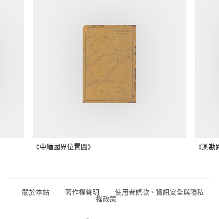
《中緬國界位置圖》
《測勘
關於本站
著作權聲明
使用者條款、資訊安全與隱私
權政策