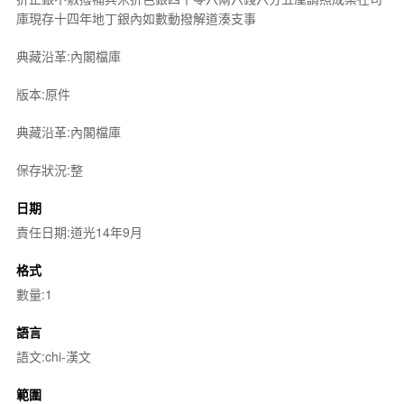
庫現存十四年地丁銀內如數動撥解道湊支事
典藏沿革:內閣檔庫
版本:原件
典藏沿革:內閣檔庫
保存狀況:整
日期
責任日期:道光14年9月
格式
數量:1
語言
語文:chi-漢文
範圍