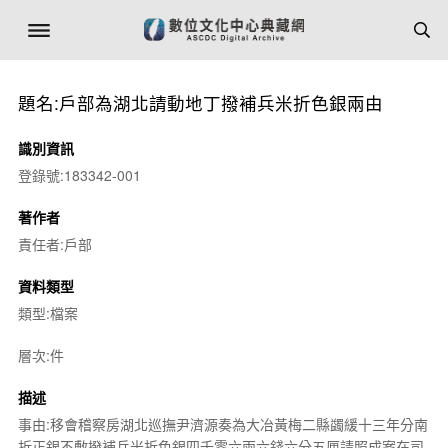
題名:戶部為湖北請動地丁撥補兵米折色銀兩由
識別資訊
登錄號:183342-001
著作者
責任者:戶部
資料類型
類型:檔案
層次:件
描述
事由:移會稽察房湖北巡撫尹濟源奏為大冶黃梅二縣蠲緩十三年分南
折正銀不敷撥補兵米折色銀四千零六兩六錢六分五厘請照成案在司