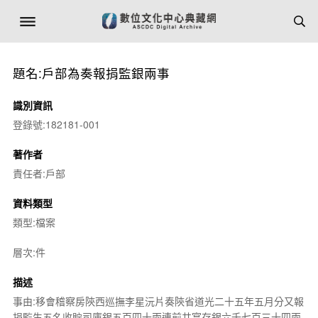
題名:戶部為奏報捐監銀兩事
識別資訊
登錄號:182181-001
著作者
責任者:戶部
資料類型
類型:檔案
層次:件
描述
事由:移會稽察房陝西巡撫李星沅片奏陝省道光二十五年五月分又報
捐監生五名收貯司庫銀五百四十兩連前共寔存銀六千七百三十四兩