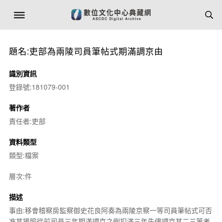
題名:吏部為兩陵司員筆帖式期滿調京由
識別資訊
登錄號:181079-001
著作者
責任者:吏部
資料類型
類型:檔案
層次:件
描述
事由:移會稽察房監察御史花良阿奏為兩陵京察一等司員筆帖式可否
准其援照從前司員三年期滿調京之例扣滿三年先儘調京其二三等者