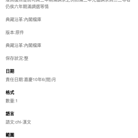
仍俟六年期滿調選等情
典藏沿革:內閣檔庫
版本:原件
典藏沿革:內閣檔庫
保存狀況:整
日期
責任日期:嘉慶10年6(閏)月
格式
數量:1
語言
語文:chi-漢文
範圍