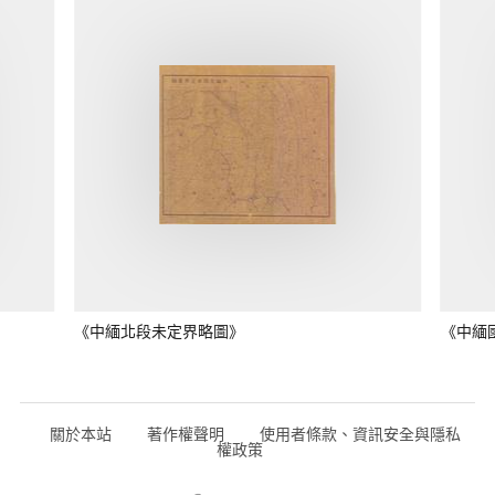
《中緬北段未定界略圖》
《中緬
關於本站
著作權聲明
使用者條款、資訊安全與隱私
權政策