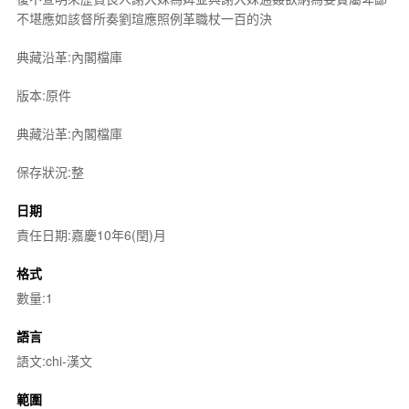
不堪應如該督所奏劉瑄應照例革職杖一百的決
典藏沿革:內閣檔庫
版本:原件
典藏沿革:內閣檔庫
保存狀況:整
日期
責任日期:嘉慶10年6(閏)月
格式
數量:1
語言
語文:chi-漢文
範圍