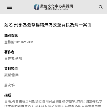
題名:刑部為遊擊娶孀婦為妾並買良為婢一案由
識別資訊
登錄號:181021-001
著作者
責任者:刑部
資料類型
類型:檔案
層次:件
描述
事由:移會稽察房刑部議奏貴州已革歸化營遊擊劉瑄娶民間孀婦為妾
復不查明來歷買良人謝大妹為婢並與謝大妹通姦欲納為妾實屬卑鄙