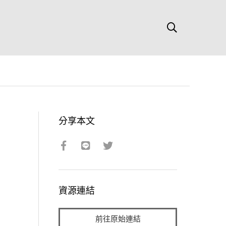
分享本文
資源連結
前往原始連結