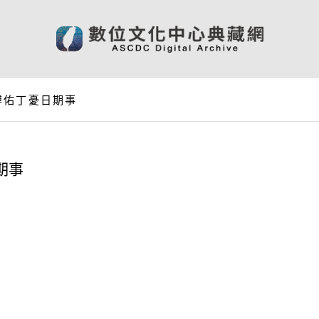
溥佑丁憂日期事
期事