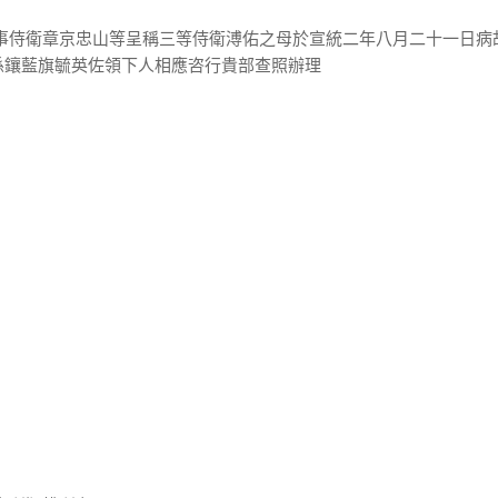
辦事侍衛章京忠山等呈稱三等侍衛溥佑之母於宣統二年八月二十一日病
係鑲藍旗毓英佐領下人相應咨行貴部查照辦理