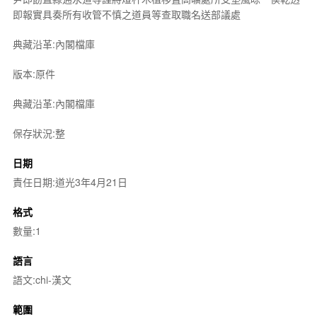
即報實具奏所有收管不慎之道員等查取職名送部議處
典藏沿革:內閣檔庫
版本:原件
典藏沿革:內閣檔庫
保存狀況:整
日期
責任日期:道光3年4月21日
格式
數量:1
語言
語文:chi-漢文
範圍