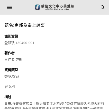
題名:吏部為奉上諭事
識別資訊
登錄號:180400-001
著作者
責任者:吏部
資料類型
類型:檔案
層次:件
描述
事由:移會稽察房奉上諭天壇要工木植必須乾透方資經久著順天府府
尹即飭直隸通永道等謹將燈杆木植移置高曠處所支墊風晾一俟乾透