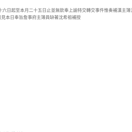
二十六日起至本月二十五日止並無欽奉上諭特交轉交事件惟奏補漢主簿
引見本日奉旨詹事府主簿員缺著沈希祖補授