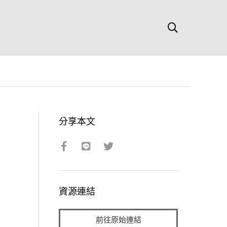
分享本文
資源連結
前往原始連結