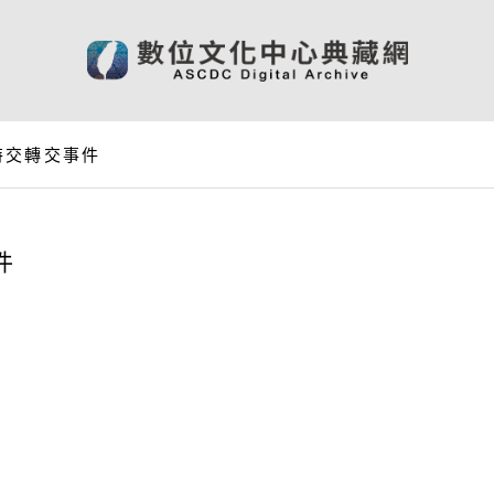
特交轉交事件
件