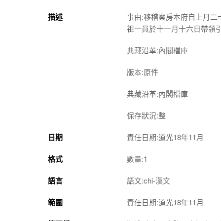
描述
事由:移稽察房本府自上月
祖一員於十一月十六日帶領
典藏沿革:內閣檔庫
版本:原件
典藏沿革:內閣檔庫
保存狀況:整
日期
責任日期:道光18年11月
格式
數量:1
語言
語文:chi-漢文
範圍
責任日期:道光18年11月