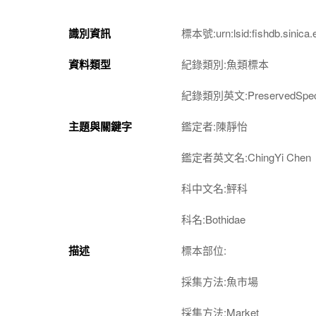
識別資訊
標本號:urn:lsid:fishdb.sinica.
資料類型
紀錄類別:魚類標本
紀錄類別英文:PreservedSpec
主題與關鍵字
鑑定者:陳靜怡
鑑定者英文名:ChingYi Chen
科中文名:鮃科
科名:Bothidae
描述
標本部位:
採集方法:魚市場
採集方法:Market