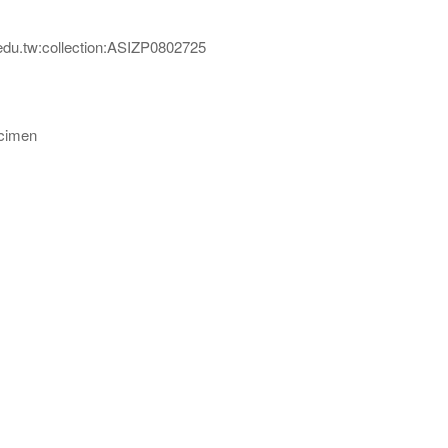
edu.tw:collection:ASIZP0802725
imen