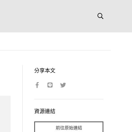
分享本文
資源連結
前往原始連結