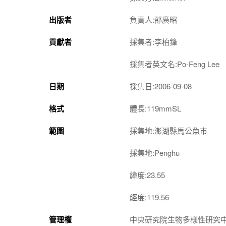
出版者
負責人:邵廣昭
貢獻者
採集者:李柏鋒
採集者英文名:Po-Feng Lee
日期
採集日:2006-09-08
格式
體長:119mmSL
範圍
採集地:澎湖縣馬公魚市
採集地:Penghu
緯度:23.55
經度:119.56
管理權
中央研究院生物多樣性研究