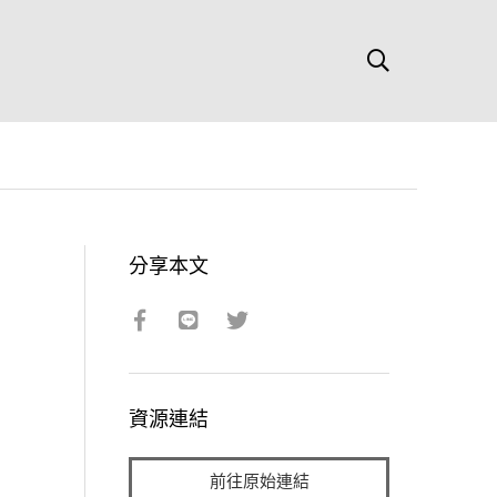
分享本文
資源連結
前往原始連結