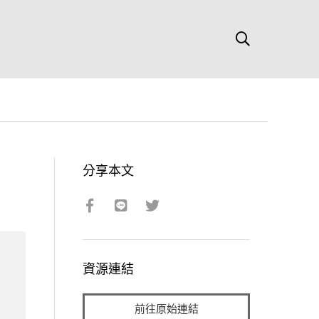
分享本文
資源連結
前往原始連結