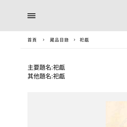
首頁
藏品目錄
祀甗
主要題名:祀甗
其他題名:祀甗