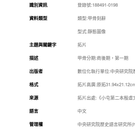
識別資訊
登錄號:188491-0198
資料類型
類型:甲骨刻辭
型式:靜態圖像
主題與關鍵字
拓片
描述
甲骨分期:商後期，第一期
出版者
數位化執行單位:中央研究院
格式
拓片高廣:原拓31.94x21.12c
來源
拓片出處:《小屯第二本殷虛文
語言
中文
管理權
中央研究院歷史語言研究所(http://w