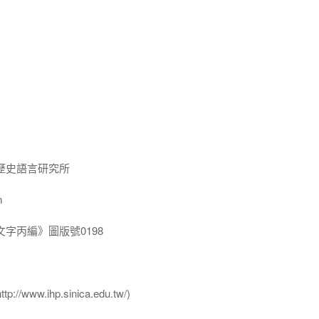
歷史語言研究所
m
字丙編》圖版號0198
ww.ihp.sinica.edu.tw/)