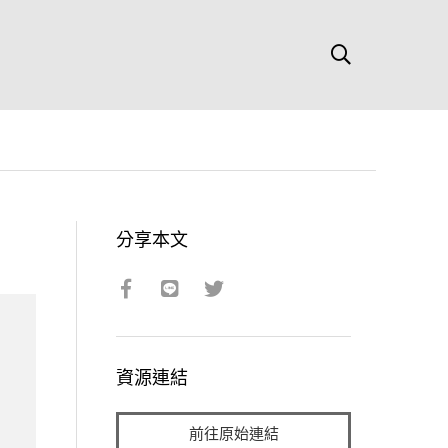
分享本文
資源連結
前往原始連結