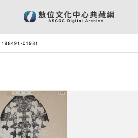
8491-0198）
）