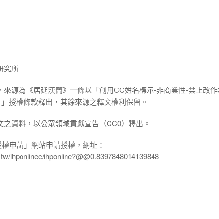
研究所
，來源為《居延漢簡》一條以「創用CC姓名標示-非商業性-禁止改作3
.0 TW）」授權條款釋出，其餘來源之釋文權利保留。
文之資料，以公眾領域貢獻宣告（CC0）釋出。
授權申請」網站申請授權，網址：
edu.tw/ihponlinec/ihponline?@@0.8397848014139848