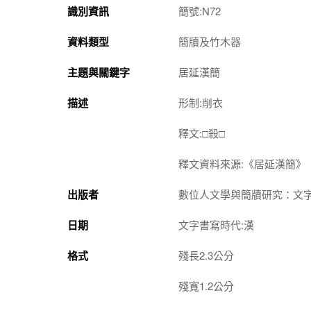
識別資訊
簡號:N72
資料類型
簡牘及竹木器
主題與關鍵字
居延漢簡
描述
形制:削衣
釋文:□殺□
釋文資料來源:《居延漢簡》
出版者
數位人文學與簡牘研究：文
日期
文字書寫時代:漢
格式
殘長2.3公分
殘寬1.2公分