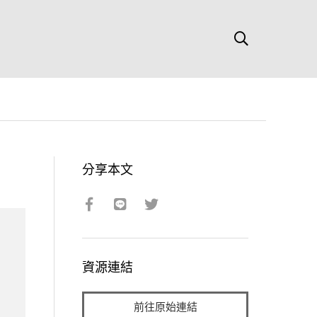
分享本文
資源連結
前往原始連結