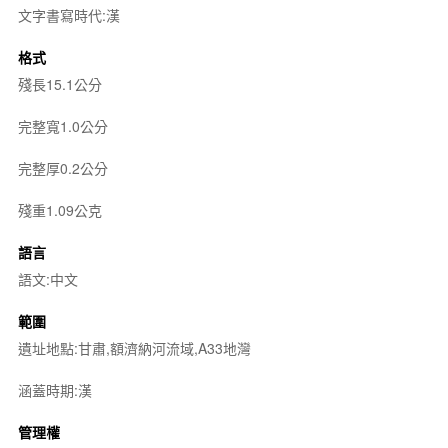
文字書寫時代:漢
格式
殘長15.1公分
完整寬1.0公分
完整厚0.2公分
殘重1.09公克
語言
語文:中文
範圍
遺址地點:甘肅,額濟納河流域,A33地灣
涵蓋時期:漢
管理權