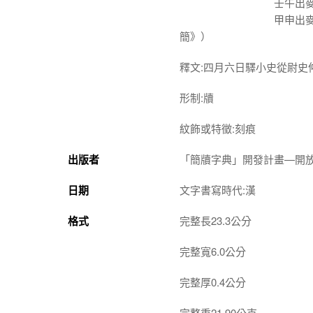
壬午出麥石二
甲申出麥石二斗
簡》）
釋文:四月六日驛小史從尉
形制:牘
紋飾或特徵:刻痕
出版者
「簡牘字典」開發計畫—開
日期
文字書寫時代:漢
格式
完整長23.3公分
完整寬6.0公分
完整厚0.4公分
完整重21.90公克