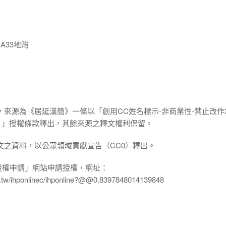
A33地灣
，來源為《居延漢簡》一條以「創用CC姓名標示-非商業性-禁止改作3
.0 TW）」授權條款釋出，其餘來源之釋文權利保留。
文之資料，以公眾領域貢獻宣告（CC0）釋出。
授權申請」網站申請授權，網址：
edu.tw/ihponlinec/ihponline?@@0.8397848014139848