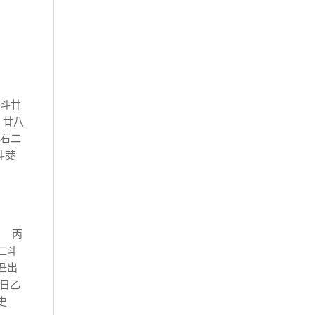
九斗廿
 廿八
麥石二
斗茭
 丙
二斗
丑出
日乙
史