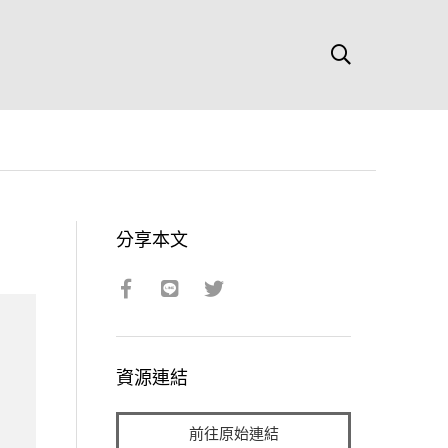
分享本文
資源連結
前往原始連結