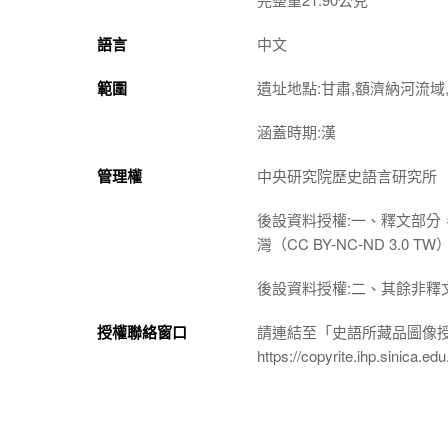
語言
中文
範圍
遺址地點:甘肅,額濟納河流域,
涵蓋時期:漢
管理權
中央研究院歷史語言研究所
後設資料授權:一、釋文部分
灣（CC BY-NC-ND 3
後設資料授權:二、其餘非釋
授權聯絡窗口
請連結至「史語所藏品圖像
https://copyrite.ihp.sinica.