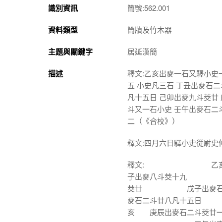
識別資訊
簡號:562.001
資料類型
簡牘及竹木器
主題與關鍵字
居延漢簡
描述
釋文:乙亥出麥一石又驛小史
五 小史凡三石 丁丑出麥石二
凡十五日 己卯出麥九斗茭廿
斗又一石小史 壬午出麥石二
二（《合校》）
釋文:四月六日驛小史從尉史
釋文: 乙亥出麥一
子出麥八斗茭十九
茭廿 戊子出麥
麥石二斗廿八凡十
亥 庚辰出麥石二