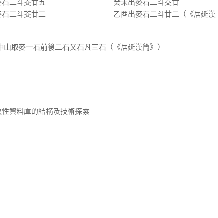
斗茭廿五 癸未出麥石二斗茭廿
茭廿二 乙酉出麥石二斗廿二（《居延漢
史仲山取麥一石前後二石又石凡三石（《居延漢簡》）
放性資料庫的結構及技術探索