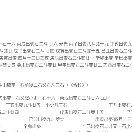
一石十六 丙戌出麥石二斗 廿六 光光 丙子出麥八斗茭十九 丁亥出麥
斗茭廿 戊子出麥石二斗 廿四 戊寅出麥石二斗茭十五 己丑出麥石二斗
 庚寅出麥 四月十三日乙亥 庚辰出麥石二斗茭廿一 辛卯出麥 辛巳出
斗茭廿五 癸未出麥石二斗茭廿 甲申出麥石二斗茭廿二 乙酉出麥石二
仲山取麥一石前後二石又石凡三石（《合校》）
石又驛小史一石十六 丙戌出麥石二斗廿六 □□〼
 丁亥出麥九斗廿五 小史凡三石 丁丑出麥石
石二斗廿四 戊寅出麥石二斗茭十五 己
五日 己卯出麥九斗茭廿 庚寅出麥 四月十三
斗茭廿一 辛卯出麥 辛巳出麥石二斗又一石小