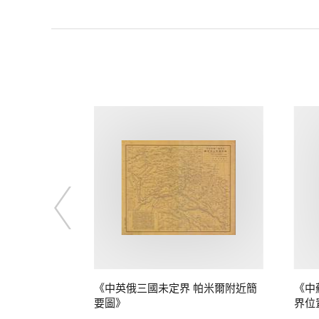
定界》
《中英俄三國未定界 帕米爾附近簡
《中
要圖》
界位