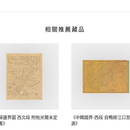
相關推薦藏品
蘇邊界圖 西北段 附帕米爾未定
《中韓國界-西段 自鴨綠江口
置》
源》