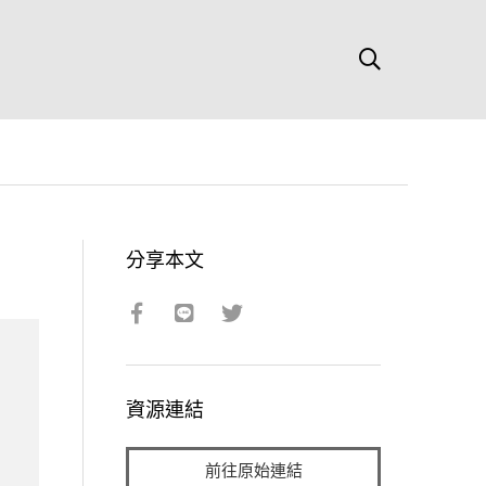
分享本文
資源連結
前往原始連結