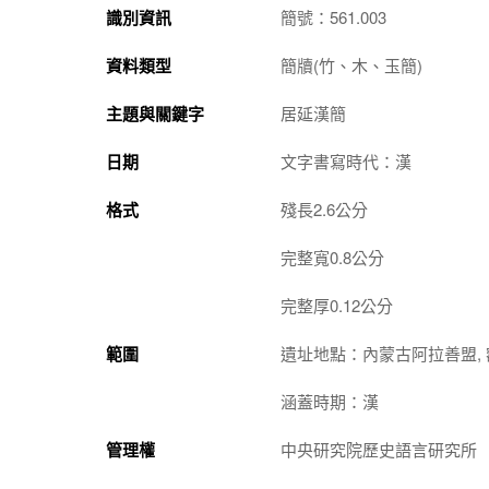
識別資訊
簡號：561.003
資料類型
簡牘(竹、木、玉簡)
主題與關鍵字
居延漢簡
日期
文字書寫時代：漢
格式
殘長2.6公分
完整寬0.8公分
完整厚0.12公分
範圍
遺址地點：內蒙古阿拉善盟, 
涵蓋時期：漢
管理權
中央研究院歷史語言研究所