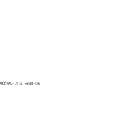
額濟納河流域, 宗間阿瑪