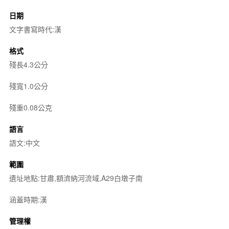
日期
文字書寫時代:漢
格式
殘長4.3公分
殘寬1.0公分
殘重0.08公克
語言
語文:中文
範圍
遺址地點:甘肅,額濟納河流域,A29白墩子南
涵蓋時期:漢
管理權