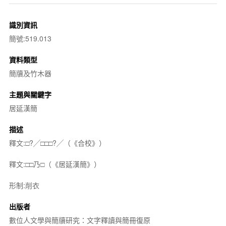
識別資訊
簡號:519.013
資料類型
簡牘及竹木器
主題與關鍵字
居延漢簡
描述
釋文:□?╱□□□?╱（《合校》）
釋文:□□乃□（《居延漢簡》）
形制:削衣
出版者
數位人文學與簡牘研究：文字釋讀與簡冊復原