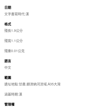
日期
文字書寫時代:漢
格式
殘長1.9公分
殘寬1.1公分
殘重0.01公克
語言
中文
範圍
遺址地點:甘肅,額濟納河流域,A35大灣
涵蓋時期:漢
管理權