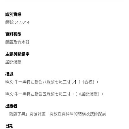
識別資訊
簡號:517.014
資料類型
簡牘及竹木器
主題與關鍵字
居延漢簡
描述
釋文:牛一黑特左斬齒八歲絜七尺三寸
（《合校》）
釋文:牛一黑特左斬齒五歲絜七尺三寸□（《居延漢簡》）
出版者
「簡牘字典」開發計畫—開放性資料庫的結構及技術探索
日期