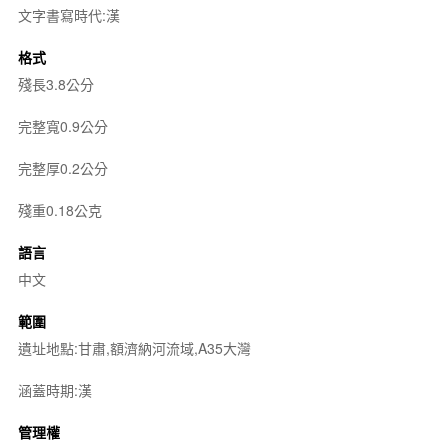
文字書寫時代:漢
格式
殘長3.8公分
完整寬0.9公分
完整厚0.2公分
殘重0.18公克
語言
中文
範圍
遺址地點:甘肅,額濟納河流域,A35大灣
涵蓋時期:漢
管理權