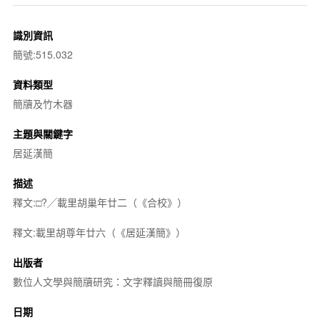
識別資訊
簡號:515.032
資料類型
簡牘及竹木器
主題與關鍵字
居延漢簡
描述
釋文:□?╱載里胡巢年廿二（《合校》）
釋文:載里胡尊年廿六（《居延漢簡》）
出版者
數位人文學與簡牘研究：文字釋讀與簡冊復原
日期