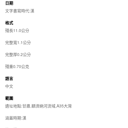
日期
文字書寫時代:漢
格式
殘長11.0公分
完整寬1.1公分
完整厚0.2公分
殘重0.70公克
語言
中文
範圍
遺址地點:甘肅,額濟納河流域,A35大灣
涵蓋時期:漢