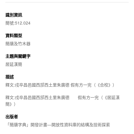
識別資訊
簡號:512.024
資料類型
簡牘及竹木器
主題與關鍵字
居延漢簡
描述
釋文:戍卒昌邑國西邡西土里朱廣德 假有方一完（《合校》）
釋文:戍卒昌邑國西邡西土里朱廣德 假有方一完（《居延漢
簡》）
出版者
「簡牘字典」開發計畫—開放性資料庫的結構及技術探索