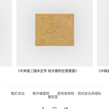
《中英俄三國未定界 帕米爾附近簡要圖》
《中蘇
關於本站
著作權聲明
使用者條款、資訊安全與隱私
權政策