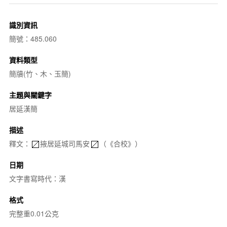
識別資訊
簡號：485.060
資料類型
簡牘(竹、木、玉簡)
主題與關鍵字
居延漢簡
描述
釋文：
掖居延城司馬安
（《合校》）
日期
文字書寫時代：漢
格式
完整重0.01公克