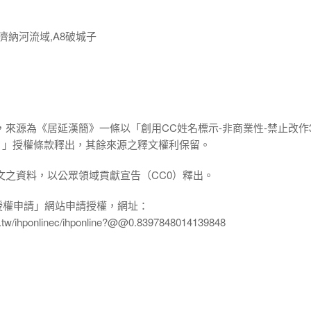
濟納河流域,A8破城子
，來源為《居延漢簡》一條以「創用CC姓名標示-非商業性-禁止改作3
.0 TW）」授權條款釋出，其餘來源之釋文權利保留。
文之資料，以公眾領域貢獻宣告（CC0）釋出。
授權申請」網站申請授權，網址：
edu.tw/ihponlinec/ihponline?@@0.8397848014139848