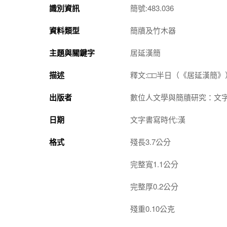
識別資訊
簡號:483.036
資料類型
簡牘及竹木器
主題與關鍵字
居延漢簡
描述
釋文:□□半日（《居延漢簡》
出版者
數位人文學與簡牘研究：文
日期
文字書寫時代:漢
格式
殘長3.7公分
完整寬1.1公分
完整厚0.2公分
殘重0.10公克