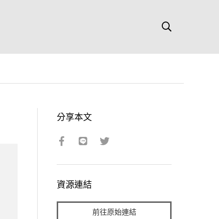
分享本文
資源連結
前往原始連結