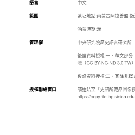
語言
中文
範圍
遺址地點:內蒙古阿拉善盟,額
涵蓋時期:漢
管理權
中央研究院歷史語言研究所
後設資料授權:一、釋文部分
灣（CC BY-NC-ND 3
後設資料授權:二、其餘非釋
授權聯絡窗口
請連結至「史語所藏品圖像
https://copyrite.ihp.sinica.