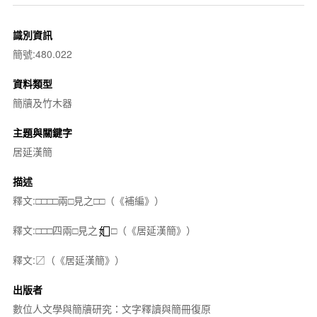
識別資訊
簡號:480.022
資料類型
簡牘及竹木器
主題與關鍵字
居延漢簡
描述
釋文:□□□□兩□見之□□（《補編》）
釋文:□□□四兩□見之
□（《居延漢簡》）
釋文:〼（《居延漢簡》）
出版者
數位人文學與簡牘研究：文字釋讀與簡冊復原