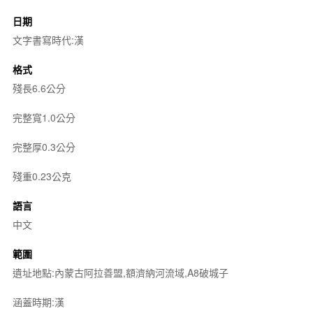
日期
文字書寫時代:漢
格式
殘長6.6公分
完整寬1.0公分
完整厚0.3公分
殘重0.23公克
語言
中文
範圍
遺址地點:內蒙古阿拉善盟,額濟納河流域,A8破城子
涵蓋時期:漢