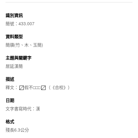
識別資訊
簡號：433.007
資料類型
簡牘(竹、木、玉簡)
主題與關鍵字
居延漢簡
描述
釋文：
假不□□□
（《合校》）
日期
文字書寫時代：漢
格式
殘長6.3公分