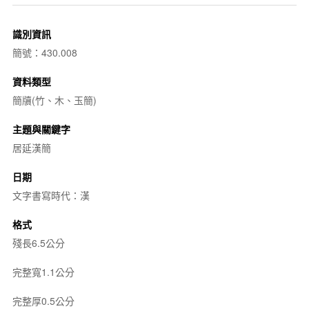
識別資訊
簡號：430.008
資料類型
簡牘(竹、木、玉簡)
主題與關鍵字
居延漢簡
日期
文字書寫時代：漢
格式
殘長6.5公分
完整寬1.1公分
完整厚0.5公分