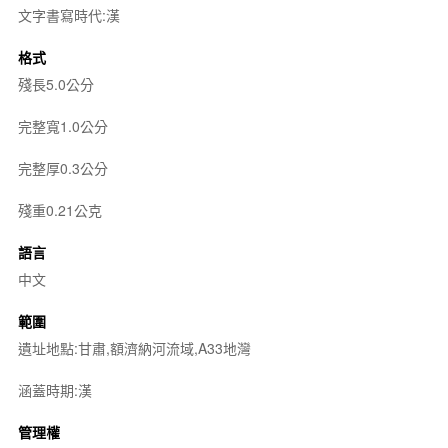
文字書寫時代:漢
格式
殘長5.0公分
完整寬1.0公分
完整厚0.3公分
殘重0.21公克
語言
中文
範圍
遺址地點:甘肅,額濟納河流域,A33地灣
涵蓋時期:漢
管理權