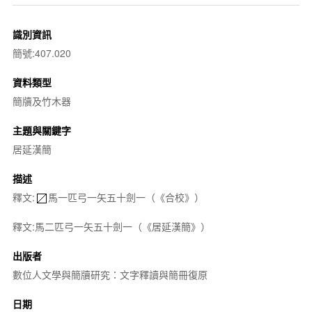
識別資訊
簡號:407.020
資料類型
簡牘及竹木器
主題與關鍵字
居延漢簡
描述
釋文:
馬一匹弓一矢五十劍一（《合校》）
釋文:馬二匹弓一矢五十劍一（《居延漢簡》）
出版者
數位人文學與簡牘研究：文字釋讀與簡冊復原
日期