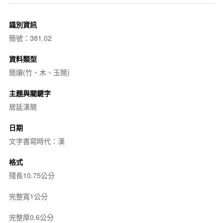
識別資訊
簡號：381.02
資料類型
簡牘(竹、木、玉簡)
主題與關鍵字
居延漢簡
日期
文字書寫時代：漢
格式
殘長10.75公分
完整寬1公分
完整厚0.6公分