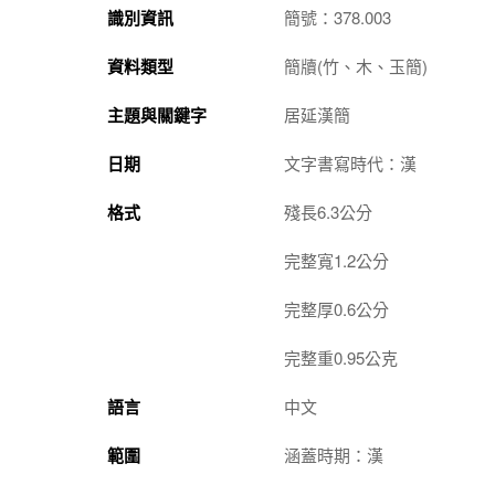
識別資訊
簡號：378.003
資料類型
簡牘(竹、木、玉簡)
主題與關鍵字
居延漢簡
日期
文字書寫時代：漢
格式
殘長6.3公分
完整寬1.2公分
完整厚0.6公分
完整重0.95公克
語言
中文
範圍
涵蓋時期：漢