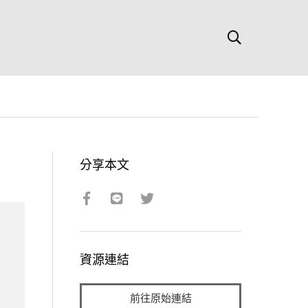
分享本文
資源連結
前往原始連結