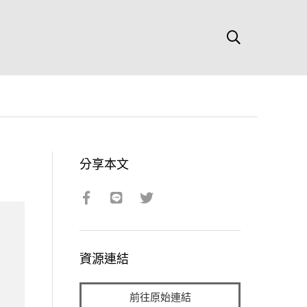
分享本文
資源連結
前往原始連結