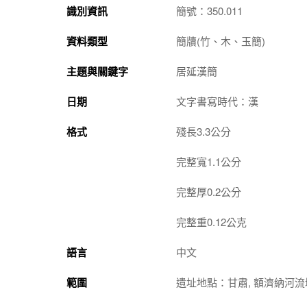
識別資訊
簡號：350.011
資料類型
簡牘(竹、木、玉簡)
主題與關鍵字
居延漢簡
日期
文字書寫時代：漢
格式
殘長3.3公分
完整寬1.1公分
完整厚0.2公分
完整重0.12公克
語言
中文
範圍
遺址地點：甘肅, 額濟納河流域