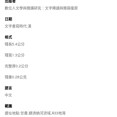
出版者
數位人文學與簡牘研究：文字釋讀與簡冊復原
日期
文字書寫時代:漢
格式
殘長5.4公分
殘寬1.3公分
完整厚0.2公分
殘重0.28公克
語言
中文
範圍
遺址地點:甘肅,額濟納河流域,A33地灣