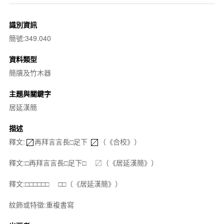
識別資訊
簡號:349.040
資料類型
簡牘及竹木器
主題與關鍵字
居延漢簡
描述
釋文:
再拜言言長□足下
（《合校》）
釋文:□再拜言言長□足下□ 〼（《居延漢簡》）
釋文:□□□□□□ □□（《居延漢簡》）
紋飾或特徵:重複書寫