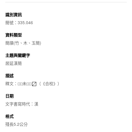
識別資訊
簡號：335.046
資料類型
簡牘(竹、木、玉簡)
主題與關鍵字
居延漢簡
描述
釋文：□□未□□
（《合校》）
日期
文字書寫時代：漢
格式
殘長5.2公分