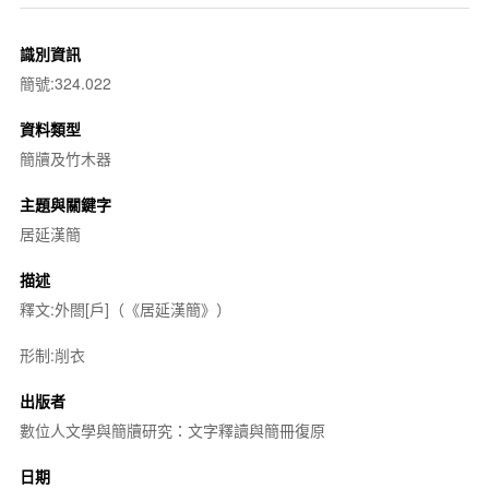
識別資訊
簡號:324.022
資料類型
簡牘及竹木器
主題與關鍵字
居延漢簡
描述
釋文:外閤[戶]（《居延漢簡》）
形制:削衣
出版者
數位人文學與簡牘研究：文字釋讀與簡冊復原
日期