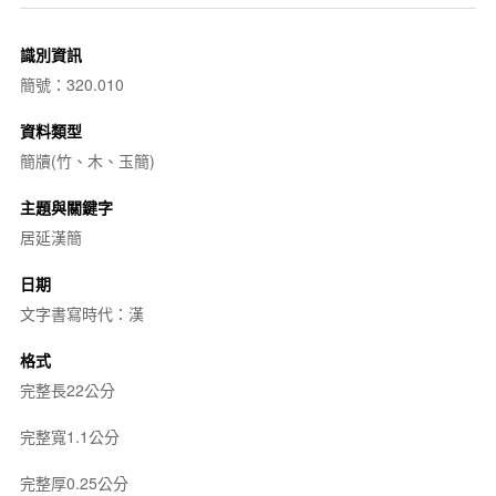
識別資訊
簡號：320.010
資料類型
簡牘(竹、木、玉簡)
主題與關鍵字
居延漢簡
日期
文字書寫時代：漢
格式
完整長22公分
完整寬1.1公分
完整厚0.25公分