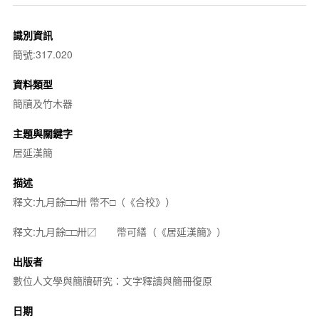
識別資訊
簡號:317.020
資料類型
簡牘及竹木器
主題與關鍵字
居延漢簡
描述
釋文:九月餘□□卅 幣不□（《合校》）
釋文:九月餘□□卅〼 幣可繕（《居延漢簡》）
出版者
數位人文學與簡牘研究：文字釋讀與簡冊復原
日期