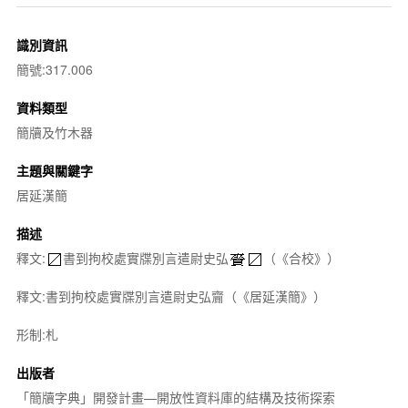
識別資訊
簡號:317.006
資料類型
簡牘及竹木器
主題與關鍵字
居延漢簡
描述
釋文:
書到拘校處實牒別言遣尉史弘
（《合校》）
釋文:書到拘校處實牒別言遣尉史弘齎（《居延漢簡》）
形制:札
出版者
「簡牘字典」開發計畫—開放性資料庫的結構及技術探索