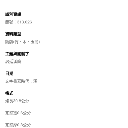
識別資訊
簡號：313.026
資料類型
簡牘(竹、木、玉簡)
主題與關鍵字
居延漢簡
日期
文字書寫時代：漢
格式
殘長30.8公分
完整寬0.6公分
完整厚0.3公分