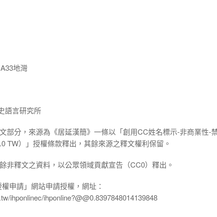
A33地灣
院歷史語言研究所
:一、釋文部分，來源為《居延漢簡》一條以「創用CC姓名標示-非商業性-
ND 3.0 TW）」授權條款釋出，其餘來源之釋文權利保留。
:二、其餘非釋文之資料，以公眾領域貢獻宣告（CC0）釋出。
授權申請」網站申請授權，網址：
edu.tw/ihponlinec/ihponline?@@0.8397848014139848