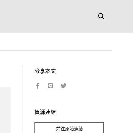
分享本文
資源連結
前往原始連結