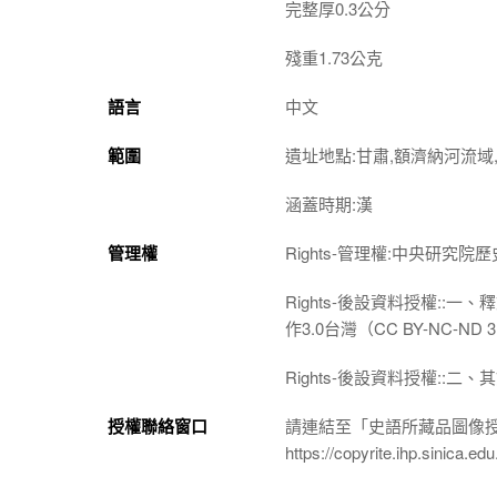
完整厚0.3公分
殘重1.73公克
語言
中文
範圍
遺址地點:甘肅,額濟納河流域,
涵蓋時期:漢
管理權
Rights-管理權:中央研究
Rights-後設資料授權:
作3.0台灣（CC BY-NC-
Rights-後設資料授權:
授權聯絡窗口
請連結至「史語所藏品圖像
https://copyrite.ihp.sinica.