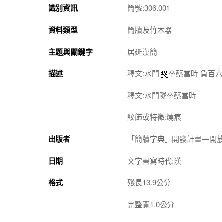
識別資訊
簡號:306.001
資料類型
簡牘及竹木器
主題與關鍵字
居延漢簡
描述
釋文:水門
卒蔡當時 負百
釋文:水門隧卒蔡當時 
紋飾或特徵:燒痕
出版者
「簡牘字典」開發計畫—開
日期
文字書寫時代:漢
格式
殘長13.9公分
完整寬1.0公分