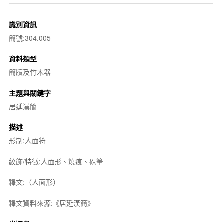
識別資訊
簡號:304.005
資料類型
簡牘及竹木器
主題與關鍵字
居延漢簡
描述
形制:人面符
紋飾/特徵:人面形、燒痕、硃筆
釋文:（人面形）
釋文資料來源:《居延漢簡》