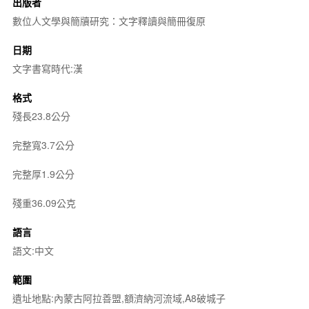
出版者
數位人文學與簡牘研究：文字釋讀與簡冊復原
日期
文字書寫時代:漢
格式
殘長23.8公分
完整寬3.7公分
完整厚1.9公分
殘重36.09公克
語言
語文:中文
範圍
遺址地點:內蒙古阿拉善盟,額濟納河流域,A8破城子