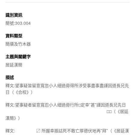
識別資訊
簡號:303.004
資料類型
簡牘及竹木器
主題與關鍵字
居延漢簡
描述
釋文:望事疑皆留意寬忽小人細過毋得所涉受事盡事盡謹因道長兄先
日（《合校》）
釋文:望事疑者留意寬忍小人細過毋行所□定幸˭甚˭謹因道長兄先日
□□（《居延
漢簡》）
釋文: 〼 所握幸振詁死不敢亡厚德伏地再˭拜˭（《居延漢