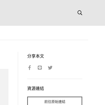
分享本文
資源連結
前往原始連結