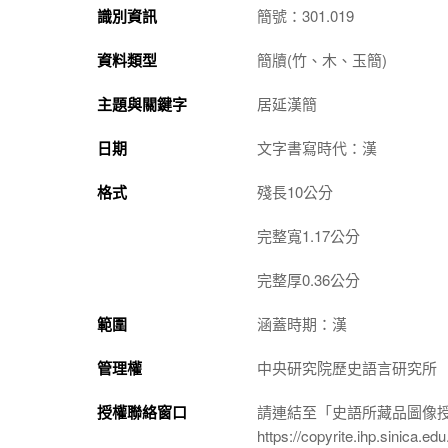
識別資訊
簡號：301.019
資料類型
簡牘(竹、木、玉簡)
主題與關鍵字
居延漢簡
日期
文字書寫時代：漢
格式
殘長10公分
完整寬1.17公分
完整厚0.36公分
範圍
涵蓋時期：漢
管理權
中央研究院歷史語言研究所
授權聯絡窗口
請連結至「史語所藏品圖像
https://copyrite.ihp.sinica.