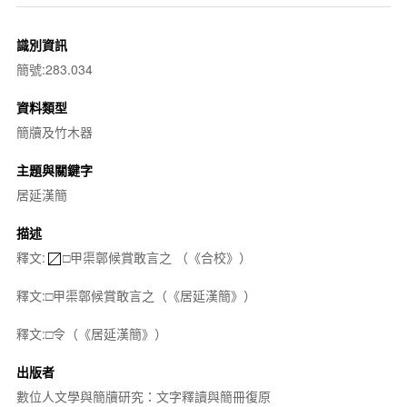
識別資訊
簡號:283.034
資料類型
簡牘及竹木器
主題與關鍵字
居延漢簡
描述
釋文:
□甲渠鄣候賞敢言之 （《合校》）
釋文:□甲渠鄣候賞敢言之（《居延漢簡》）
釋文:□令（《居延漢簡》）
出版者
數位人文學與簡牘研究：文字釋讀與簡冊復原