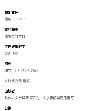
識別資訊
簡號:272.007
資料類型
簡牘及竹木器
主題與關鍵字
居延漢簡
描述
釋文:〼（《居延漢簡》）
紋飾或特徵:燒痕
出版者
數位人文學與簡牘研究：文字釋讀與簡冊復原
日期