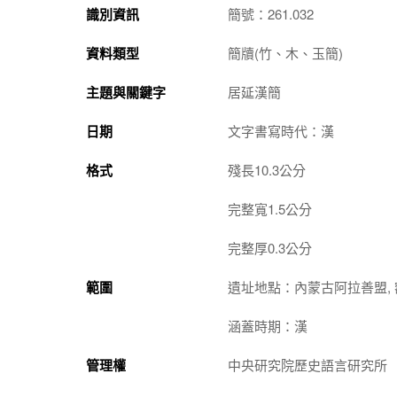
識別資訊
簡號：261.032
資料類型
簡牘(竹、木、玉簡)
主題與關鍵字
居延漢簡
日期
文字書寫時代：漢
格式
殘長10.3公分
完整寬1.5公分
完整厚0.3公分
範圍
遺址地點：內蒙古阿拉善盟, 
涵蓋時期：漢
管理權
中央研究院歷史語言研究所