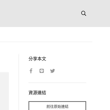
分享本文
資源連結
前往原始連結