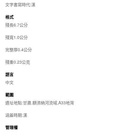
文字書寫時代:漢
格式
殘長6.7公分
殘寬1.0公分
完整厚0.4公分
殘重0.23公克
語言
中文
範圍
遺址地點:甘肅,額濟納河流域,A33地灣
涵蓋時期:漢
管理權