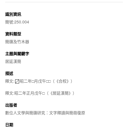
識別資訊
簡號:250.004
資料類型
簡牘及竹木器
主題與關鍵字
居延漢簡
描述
釋文:
昭二年□月戊午□□（《合校》）
釋文:昭二年正月戊午□（《居延漢簡》）
出版者
數位人文學與簡牘研究：文字釋讀與簡冊復原
日期