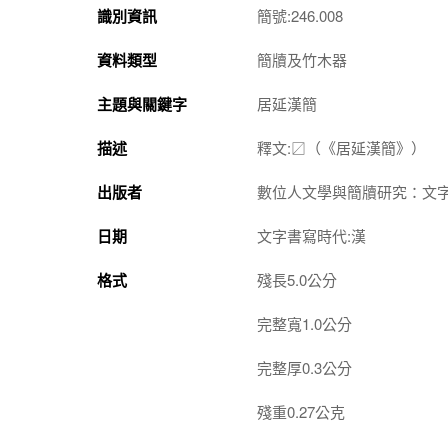
識別資訊
簡號:246.008
資料類型
簡牘及竹木器
主題與關鍵字
居延漢簡
描述
釋文:〼（《居延漢簡》）
出版者
數位人文學與簡牘研究：文
日期
文字書寫時代:漢
格式
殘長5.0公分
完整寬1.0公分
完整厚0.3公分
殘重0.27公克