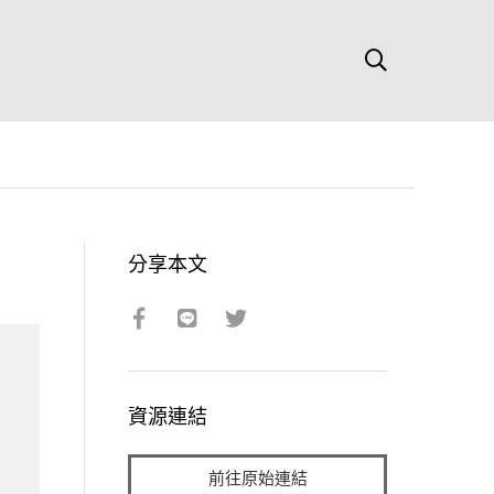
分享本文
資源連結
前往原始連結