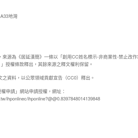
A33地灣
，來源為《居延漢簡》一條以「創用CC姓名標示-非商業性-禁止改作3
.0 TW）」授權條款釋出，其餘來源之釋文權利保留。
文之資料，以公眾領域貢獻宣告（CC0）釋出。
授權申請」網站申請授權，網址：
edu.tw/ihponlinec/ihponline?@@0.8397848014139848