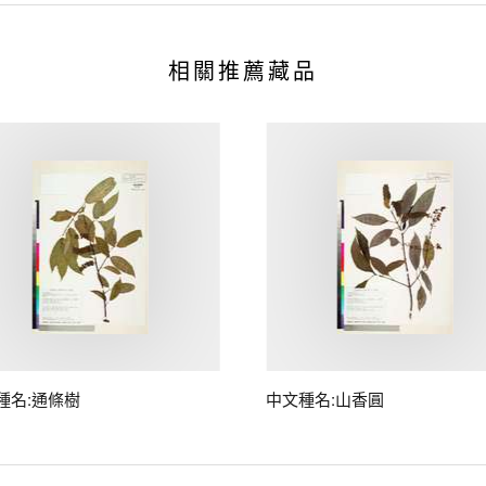
相關推薦藏品
種名:通條樹
中文種名:山香圓