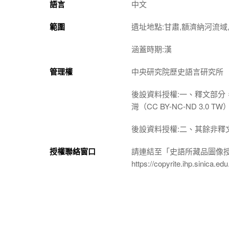
語言
中文
範圍
遺址地點:甘肅,額濟納河流域,
涵蓋時期:漢
管理權
中央研究院歷史語言研究所
後設資料授權:一、釋文部分
灣（CC BY-NC-ND 3
後設資料授權:二、其餘非釋
授權聯絡窗口
請連結至「史語所藏品圖像
https://copyrite.ihp.sinica.