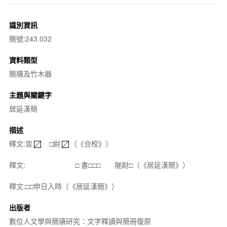
識別資訊
簡號:243.032
資料類型
簡牘及竹木器
主題與關鍵字
居延漢簡
描述
釋文:皆
□尉
（《合校》）
釋文: □ 書□□□ 隧尉□（《居延漢簡》）
釋文:□□申日入時（《居延漢簡》）
出版者
數位人文學與簡牘研究：文字釋讀與簡冊復原