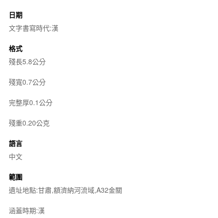
日期
文字書寫時代:漢
格式
殘長5.8公分
殘寬0.7公分
完整厚0.1公分
殘重0.20公克
語言
中文
範圍
遺址地點:甘肅,額濟納河流域,A32金關
涵蓋時期:漢