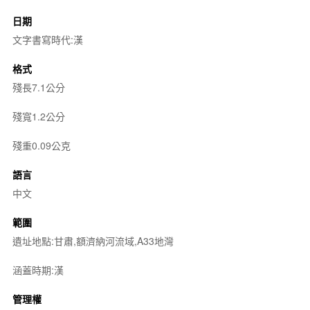
日期
文字書寫時代:漢
格式
殘長7.1公分
殘寬1.2公分
殘重0.09公克
語言
中文
範圍
遺址地點:甘肅,額濟納河流域,A33地灣
涵蓋時期:漢
管理權