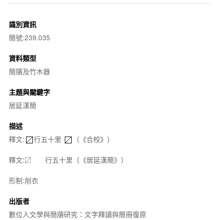
識別資訊
簡號:239.035
資料類型
簡牘及竹木器
主題與關鍵字
居延漢簡
描述
釋文:
行五十里
（《合校》）
釋文:〼 行五十里（《居延漢簡》）
形制:削衣
出版者
數位人文學與簡牘研究：文字釋讀與簡冊復原